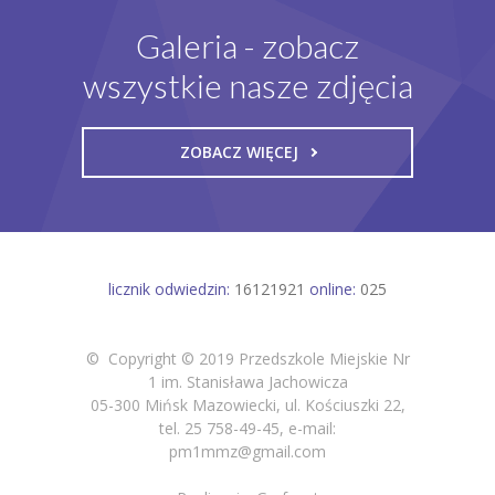
Galeria - zobacz
wszystkie nasze zdjęcia
ZOBACZ WIĘCEJ
licznik odwiedzin:
16121921
online:
025
© Copyright © 2019 Przedszkole Miejskie Nr
1 im. Stanisława Jachowicza
05-300 Mińsk Mazowiecki, ul. Kościuszki 22,
tel. 25 758-49-45, e-mail:
pm1mmz@gmail.com