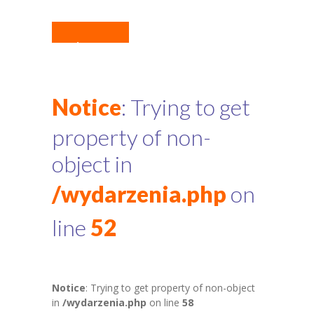
Notice
: Trying
to get property
of non-object in
/wydarzenia.php
Notice
: Trying to get
on line
51
property of non-
object in
/wydarzenia.php
on
line
52
Notice
: Trying to get property of non-object
in
/wydarzenia.php
on line
58